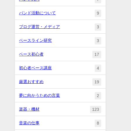
バンド活動について
9
ブログ運営・メディア
3
ベースライン研究
3
ベース初心者
17
初心者ベース講座
4
厳選おすすめ
19
夢に向かうための言葉
2
楽器・機材
123
音楽の仕事
8