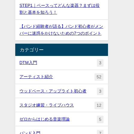
STEP1｜ベースってどんな楽器？まずは役
割と基本を知ろう！
【バンド経験者が語る】バンド初心者がメン
バーに迷惑をかけないための7つのポイント
カテゴリー
DTM入門
3
アーティスト紹介
52
ウッドベース・アップライト初心者
3
スタジオ練習・ライブハウス
12
ゼロからはじめる音楽理論
5
バンド入門
7