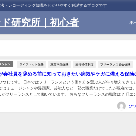
習法・レコーディング知識をわかりやすく解説するブログです
ンド研究所｜初心者
ホ
ライフネット保険
就業不能保険
所得補償制度
フリーランス協会保険
ジシャン
が会社員を辞める前に知っておきたい病気やケガに備える保険
 ひつじです。 日本ではフリーランスという働き方を選ぶ人が年々増えてきて
前ではミュージシャンや漫画家、芸能人など一部の職業だけでしたが現在では
人がフリーランスとして働いています。 おもなフリーランスの職業は？ ITエ
ディレクター ラ...
ひつ