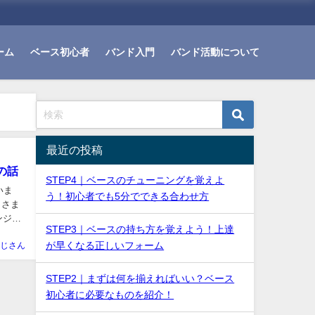
ーム
ベース初心者
バンド入門
バンド活動について
最近の投稿
の話
STEP4｜ベースのチューニングを覚えよ
いま
う！初心者でも5分でできる合わせ方
、さま
ンジニ
STEP3｜ベースの持ち方を覚えよう！上達
が早くなる正しいフォーム
じさん
STEP2｜まずは何を揃えればいい？ベース
初心者に必要なものを紹介！