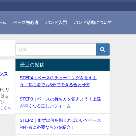
ーム
ベース初心者
バンド入門
バンド活動について
最近の投稿
シス
STEP4｜ベースのチューニングを覚えよ
う！初心者でも5分でできる合わせ方
確なリ
イはも
STEP3｜ベースの持ち方を覚えよう！上達
ガジン
が早くなる正しいフォーム
じさん
STEP2｜まずは何を揃えればいい？ベース
初心者に必要なものを紹介！