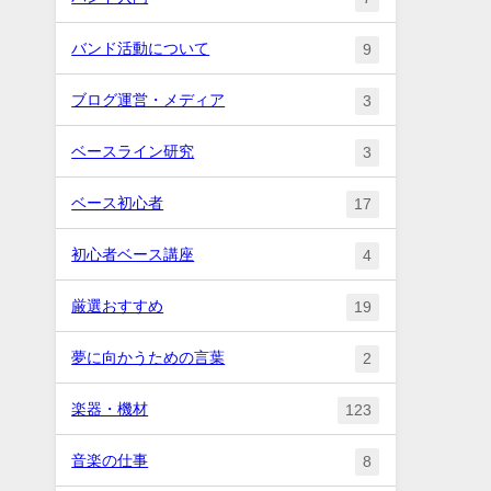
バンド活動について
9
ブログ運営・メディア
3
ベースライン研究
3
ベース初心者
17
初心者ベース講座
4
厳選おすすめ
19
夢に向かうための言葉
2
楽器・機材
123
音楽の仕事
8