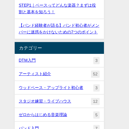
STEP1｜ベースってどんな楽器？まずは役
割と基本を知ろう！
【バンド経験者が語る】バンド初心者がメン
バーに迷惑をかけないための7つのポイント
カテゴリー
DTM入門
3
アーティスト紹介
52
ウッドベース・アップライト初心者
3
スタジオ練習・ライブハウス
12
ゼロからはじめる音楽理論
5
バンド入門
7