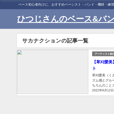
ベース初心者向けに、おすすめベーシスト・バンド・機材・練
ひつじさんのベース&バ
サカナクションの記事一覧
アーティスト紹
【草刈愛美
ト
草刈愛美（く
ズム感とグル
ちろんのこと
2022年6月12日
の表紙を飾った