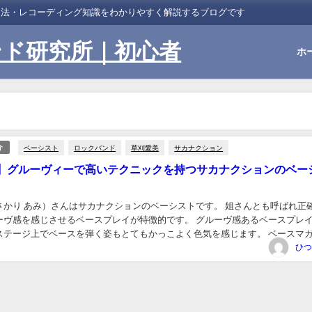
習法・レコーディング知識をわかりやすく解説するブログです
ンド研究所｜初心者
ホ
ベーシスト
ロックバンド
草刈愛美
サカナクション
介
】グルーヴィーで高いテクニックを持つサカナクションのベー
さかり あみ）さんはサカナクションのベーシストです。 姐さんとも呼ばれ正
ーヴ感を感じさせるベースプレイが特徴的です。 グルーヴ感あるベースプレ
ステージ上でベースを弾く姿もとてもかっこよく色気を感じます。 ベースマ
こともありベーシスト...
ひつ