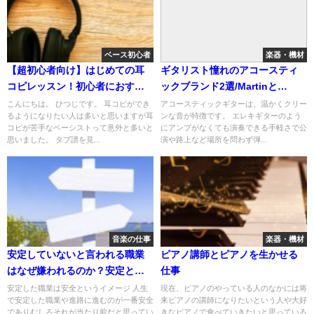
ベース初心者
楽器・機材
【超初心者向け】はじめての耳
ギタリスト憧れのアコースティ
コピレッスン！初心者におすす
ックブランド2選/Martinと
めの曲でイヤートレーニング！
Gibson
こんにちは。 ひつじです。 耳コピができ
アコースティックギターは、温かくクリー
るようになりたい人は多いと思いますが耳
ンな音が特徴です。 エレキギターのよう
コピが苦手なベーシストって意外と多いと
にアンプがなくても演奏できる手軽さで公
思いました。 タブ譜を見...
演や路上など場所を問わず弾...
音楽の仕事
楽器・機材
安定していないと言われる職業
ピアノ講師とピアノを生かせる
はなぜ嫌われるのか？安定と不
仕事
安定な職業の違い
安定した職業は安全というイメージ 人生
現在、ピアノのやっている人のなかには将
で安定した職業や進路に進むのが一番安全
来ピアノの講師になりたいという人や大好
でありむしろそれが当たり前だと思ってい
きなピアノで食べていきたいと思っている