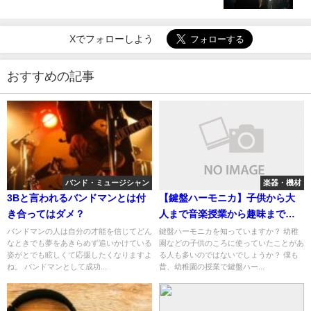
Xでフォローしよう
おすすめの記事
バンド・ミュージシャン
楽器・機材
3Bと言われるバンドマンとは付
【鍵盤ハーモニカ】子供から大
き合ってはダメ？
人まで音楽授業から趣味まで幅
広く楽しく使えるメロディピア
バンドマンの人は自分の才能を信じてどん
鍵盤ハーモニカを知っていますか？ 幼稚
なときでも夢をあきらめず追いかけている
園などの子供のころに使っていたことがあ
ノ
姿がとでも眩しくて応援したくなりますよ
る人も多いのではないでしょうか？ 僕も
ね。 バンドマンとして成功...
昔、幼稚園の授業で鍵盤ハー...