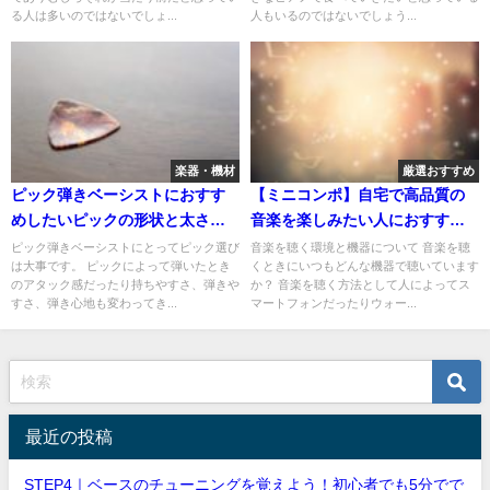
る人は多いのではないでしょ...
人もいるのではないでしょう...
楽器・機材
厳選おすすめ
ピック弾きベーシストにおすす
【ミニコンポ】自宅で高品質の
めしたいピックの形状と太さに
音楽を楽しみたい人におすすめ
ついて
したいミニコンポ厳選4選
ピック弾きベーシストにとってピック選び
音楽を聴く環境と機器について 音楽を聴
は大事です。 ピックによって弾いたとき
くときにいつもどんな機器で聴いています
のアタック感だったり持ちやすさ、弾きや
か？ 音楽を聴く方法として人によってス
すさ、弾き心地も変わってき...
マートフォンだったりウォー...
最近の投稿
STEP4｜ベースのチューニングを覚えよう！初心者でも5分でで