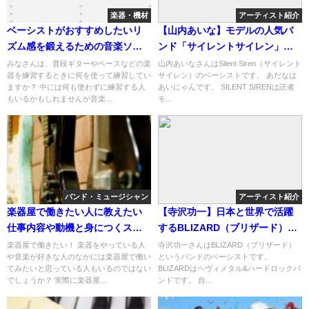
楽器・機材
アーティスト紹介
ベーシストがおすすめしたいリ
【山内あいな】モデルの人気バ
ズム感を鍛えるための音楽ソフ
ンド「サイレントサイレン」の
ト「band-in-a-box」
ベーシスト
みなさんは、普段ギターやベースなどの楽
山内あいなさんはSilent Siren（サイレント
器を練習するときに何を使って練習してい
サイレン）のベーシストです。 あだなは
ますか？ 中には何も使わずに練習する人
あいにゃんです。 SILENT SIRENは読者
もいるかもしれませんが音楽...
モ...
バンド・ミュージシャン
アーティスト紹介
楽器屋で働きたい人に教えたい
【寺沢功一】日本と世界で活躍
仕事内容や動機と身につくスキ
するBLIZARD（ブリザード）の
ルについて
ベーシスト
楽器屋で働きたい！ 楽器をやっている人
寺沢功一さんはBLIZARD（ブリザード）
や音楽が好きな人のなかには楽器屋で働い
というバンドのベーシストです。
てみたいと思っている人もいるのではない
BLIZARDはヘヴィメタル&ハードロックバ
でしょうか？ 実際に楽器屋...
ンドです。 自...