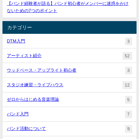
【バンド経験者が語る】バンド初心者がメンバーに迷惑をかけ
ないための7つのポイント
カテゴリー
DTM入門
3
アーティスト紹介
52
ウッドベース・アップライト初心者
3
スタジオ練習・ライブハウス
12
ゼロからはじめる音楽理論
5
バンド入門
7
バンド活動について
9