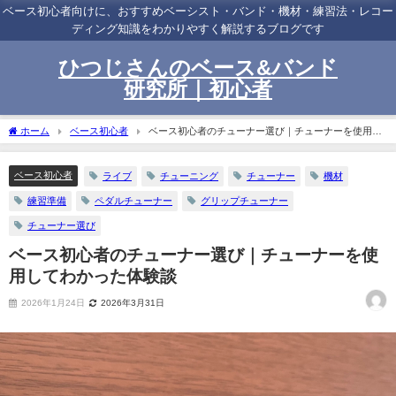
ベース初心者向けに、おすすめベーシスト・バンド・機材・練習法・レコー
ディング知識をわかりやすく解説するブログです
ひつじさんのベース&バンド
研究所｜初心者
ホーム
ベース初心者
ベース初心者のチューナー選び｜チューナーを使用し
てわかった体験談
ベース初心者
ライブ
チューニング
チューナー
機材
練習準備
ペダルチューナー
グリップチューナー
チューナー選び
ベース初心者のチューナー選び｜チューナーを使
用してわかった体験談
2026年1月24日
2026年3月31日