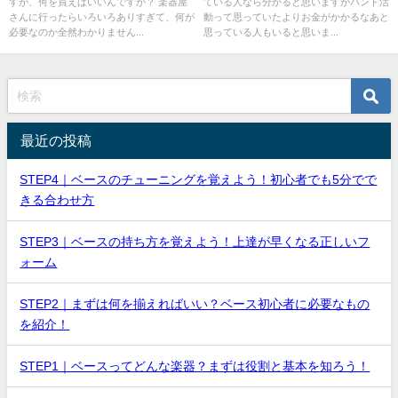
すが、何を買えばいいんですか？ 楽器屋
ている人なら分かると思いますがバンド活
さんに行ったらいろいろありすぎて、何が
動って思っていたよりお金がかかるなあと
必要なのか全然わかりません...
思っている人もいると思いま...
最近の投稿
STEP4｜ベースのチューニングを覚えよう！初心者でも5分でで
きる合わせ方
STEP3｜ベースの持ち方を覚えよう！上達が早くなる正しいフ
ォーム
STEP2｜まずは何を揃えればいい？ベース初心者に必要なもの
を紹介！
STEP1｜ベースってどんな楽器？まずは役割と基本を知ろう！