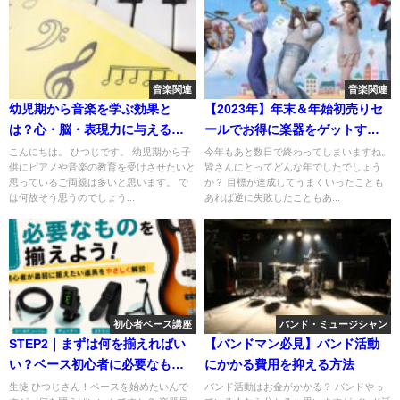
音楽関連
音楽関連
幼児期から音楽を学ぶ効果と
【2023年】年末＆年始初売りセ
は？心・脳・表現力に与えるメ
ールでお得に楽器をゲットする
リットを解説
方法！
こんにちは。 ひつじです。 幼児期から子
今年もあと数日で終わってしまいますね。
供にピアノや音楽の教育を受けさせたいと
皆さんにとってどんな年でしたでしょう
思っているご両親は多いと思います。 で
か？ 目標が達成してうまくいったことも
は何故そう思うのでしょう...
あれば逆に失敗したこともあ...
初心者ベース講座
バンド・ミュージシャン
STEP2｜まずは何を揃えればい
【バンドマン必見】バンド活動
い？ベース初心者に必要なもの
にかかる費用を抑える方法
を紹介！
生徒 ひつじさん！ベースを始めたいんで
バンド活動はお金がかかる？ バンドやっ