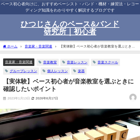
ベース初心者向けに、おすすめベーシスト・バンド・機材・練習法・レコー
ディング知識をわかりやすく解説するブログです
ひつじさんのベース&バンド
研究所｜初心者
ホーム
音楽家・音楽関連
【実体験】ベース初心者が音楽教室を選ぶときに
確認したいポイント
音楽家・音楽関連
音楽教室
音楽レッスン
音楽スクール
グループレッスン
個人レッスン
楽器
【実体験】ベース初心者が音楽教室を選ぶときに
確認したいポイント
2023年1月13日
2026年6月17日