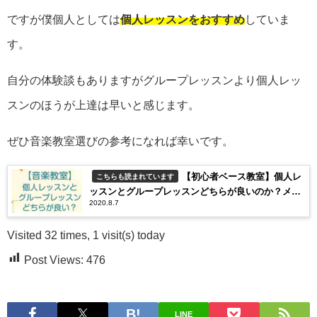
ですが僕個人としては
個人レッスンをおすすめ
していま
す。
自分の体験談もありますがグループレッスンより個人レッ
スンのほうが上達は早いと感じます。
ぜひ音楽教室選びの参考になれば幸いです。
【初心者ベース教室】個人レ
こちらも読まれています
ッスンとグループレッスンどちらが良いのか？メリ
2020.8.7
ットとデメリット紹介
Visited 32 times, 1 visit(s) today
Post Views:
476
LINE