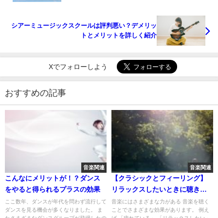
シアーミュージックスクールは評判悪い？デメリッ
トとメリットを詳しく紹介
Xでフォローしよう
おすすめの記事
音楽関連
音楽関連
こんなにメリットが！？ダンス
【クラシックとフィーリング】
をやると得られるプラスの効果
リラックスしたいときに聴きた
くなるピアノ曲
ここ数年、ダンスが年代を問わず流行して
音楽にはさまざまな力がある 音楽を聴く
ダンスを見る機会が多くなりました。 ま
ことでさまざまな効果があります。 例え