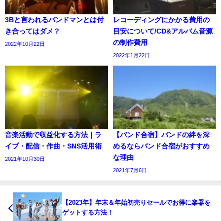
3Bと言われるバンドマンとは付
レコーディングにかかる費用の
き合ってはダメ？
目安について/CD&アルバム音源
の制作費用
2022年10月22日
2022年1月22日
音楽活動で収益化する方法｜ラ
【バンド合宿】バンドの絆を深
イブ・配信・作曲・SNS活用術
めるならバンド合宿がおすすめ
な理由
2021年10月30日
2021年7月6日
【2023年】年末＆年始初売りセールでお得に楽器を
ゲットする方法！