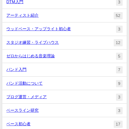
DTM入門
3
アーティスト紹介
52
ウッドベース・アップライト初心者
3
スタジオ練習・ライブハウス
12
ゼロからはじめる音楽理論
5
バンド入門
7
バンド活動について
9
ブログ運営・メディア
3
ベースライン研究
3
ベース初心者
17