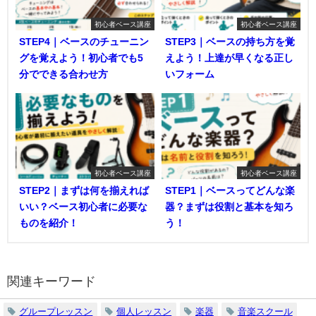
初心者ベース講座
初心者ベース講座
STEP4｜ベースのチューニン
STEP3｜ベースの持ち方を覚
グを覚えよう！初心者でも5
えよう！上達が早くなる正し
分でできる合わせ方
いフォーム
初心者ベース講座
初心者ベース講座
STEP2｜まずは何を揃えれば
STEP1｜ベースってどんな楽
いい？ベース初心者に必要な
器？まずは役割と基本を知ろ
ものを紹介！
う！
関連キーワード
グループレッスン
個人レッスン
楽器
音楽スクール