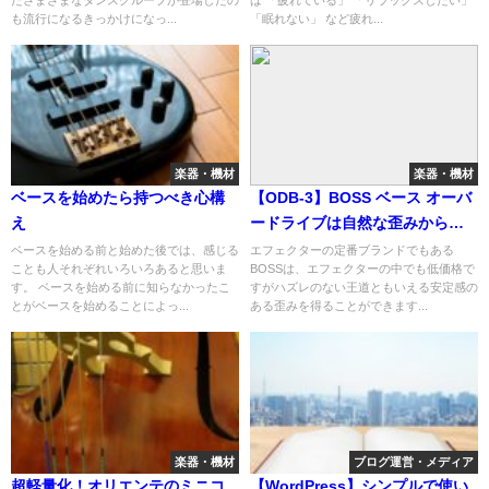
たさまざまなダンスグループが登場したの
ば 「疲れている」 「リラックスしたい」
も流行になるきっかけになっ...
「眠れない」 など疲れ...
楽器・機材
楽器・機材
ベースを始めたら持つべき心構
【ODB-3】BOSS ベース オーバ
え
ードライブは自然な歪みからゴ
リゴリの歪みまで自由自在
ベースを始める前と始めた後では、感じる
エフェクターの定番ブランドでもある
ことも人それぞれいろいろあると思いま
BOSSは、エフェクターの中でも低価格で
す。 ベースを始める前に知らなかったこ
すがハズレのない王道ともいえる安定感の
とがベースを始めることによっ...
ある歪みを得ることができます...
楽器・機材
ブログ運営・メディア
超軽量化！オリエンテのミニコ
【WordPress】シンプルで使い