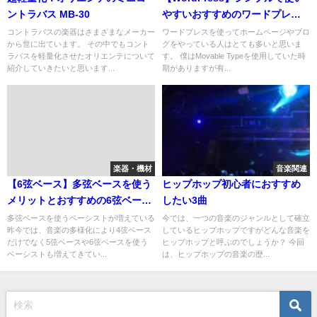
ントラバス MB-30
やすいおすすめのワードプレス
無料テーマ
コントラバスの楽器はさまざまなメーカー
ワードプレスを使ってホームページやブロ
から世に出ています。 その中でもコント
グをやっている人はとても多いと思いま
ラバスを軽量化させたオリエンテについて
す。 僕はMovable Typeを使用していた時
紹介していきたいと思います...
期がありますが有...
楽器・機材
音楽関連
【6弦ベース】多弦ベースを使う
ヒップホップ初心者におすすめ
メリットとおすすめの6弦ベース
したい3曲
を厳選して紹介
多弦ベースを使うベーシストが増えている
今では、一つの音楽のジャンルとして確立
昨今では、音楽の多様化により4弦ベース
しているヒップホップですがどんな音楽を
だけでなく5弦ベースや6弦ベースを使う
ヒップホップと呼ぶのでしょうか？ 今回
ベーシストも増えてきてい...
は、ヒップホップの音楽の歴...