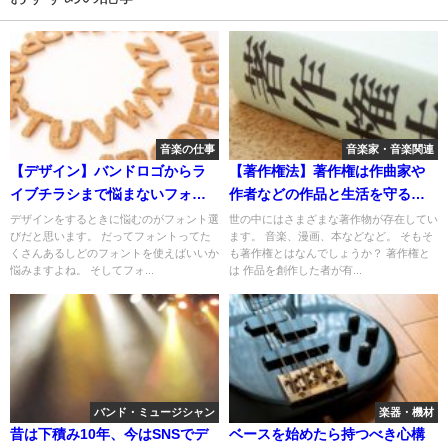
音楽の仕事
音楽家・音楽関連
【デザイン】バンドロゴからラ
【著作権法】著作権は作曲家や
イブチラシまで悩まないフォン
作者などの作品と生活を守るも
ト選び
の
デザインをするときに悩むのがフォント選
世の中にはさまざまな著作物が存在してい
びだと思います。 だってフォントってた
ます。 音楽、漫画、本などなど。 そもそ
くさんあるしどのフォントを使えばいいか
も著作権とはなんでしょうか？ 著作権と
悩みますよね。 そしてフォ...
は 作品を創作した者が有...
バンド・ミュージシャン
楽器・機材
昔は下積み10年、今はSNSでデ
ベースを始めたら持つべき心構