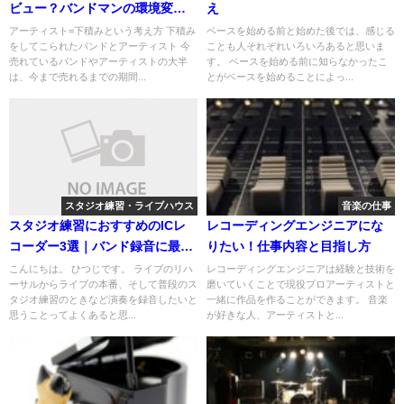
ビュー？バンドマンの環境変化
え
を解説
アーティスト=下積みという考え方 下積み
ベースを始める前と始めた後では、感じる
をしてこられたバンドとアーティスト 今
ことも人それぞれいろいろあると思いま
売れているバンドやアーティストの大半
す。 ベースを始める前に知らなかったこ
は、今まで売れるまでの期間...
とがベースを始めることによっ...
スタジオ練習・ライブハウス
音楽の仕事
スタジオ練習におすすめのICレ
レコーディングエンジニアにな
コーダー3選｜バンド録音に最適
りたい！仕事内容と目指し方
な機種を比較
こんにちは。 ひつじです。 ライブのリハ
レコーディングエンジニアは経験と技術を
ーサルからライブの本番、そして普段のス
磨いていくことで現役プロアーティストと
タジオ練習のときなど演奏を録音したいと
一緒に作品を作ることができます。 音楽
思うことってよくあると思...
が好きな人、アーティストと...