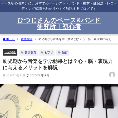
ベース初心者向けに、おすすめベーシスト・バンド・機材・練習法・レコー
ディング知識をわかりやすく解説するブログです
ひつじさんのベース&バンド
研究所｜初心者
ホーム
音楽関連
幼児期から音楽を学ぶ効果とは？心・脳・表現力に与える
メリットを解説
音楽関連
音楽教育
ピアノ
知育
幼児期から音楽を学ぶ効果とは？心・脳・表現力
に与えるメリットを解説
2020年3月21日
2026年6月23日