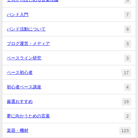
5
バンド入門
7
バンド活動について
9
ブログ運営・メディア
3
ベースライン研究
3
ベース初心者
17
初心者ベース講座
4
厳選おすすめ
19
夢に向かうための言葉
2
楽器・機材
123