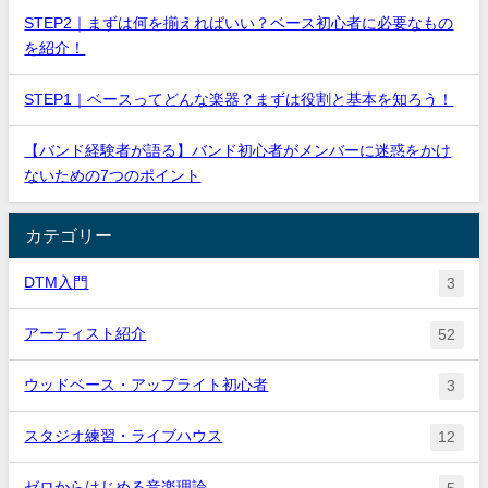
STEP2｜まずは何を揃えればいい？ベース初心者に必要なもの
を紹介！
STEP1｜ベースってどんな楽器？まずは役割と基本を知ろう！
【バンド経験者が語る】バンド初心者がメンバーに迷惑をかけ
ないための7つのポイント
カテゴリー
DTM入門
3
アーティスト紹介
52
ウッドベース・アップライト初心者
3
スタジオ練習・ライブハウス
12
ゼロからはじめる音楽理論