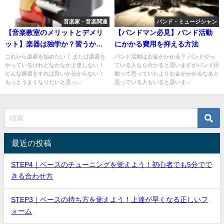
音楽家・音楽関連
バンド・ミュージシャン
【音楽教室のメリットとデメリ
【バンドマン必見】バンド活動
ット】楽器は独学か？習うか？
にかかる費用を抑える方法
どちらが良いのか検証してみた
これから楽器を始めたい！ または楽器を
バンド活動はお金がかかる？ バンドやっ
やっているけれどなかなか上達しない！
ている人なら分かると思いますがバンド活
どんな練習をすれば良いか分からない！
動って思っていたよりお金がかかるなあと
もっとうまくなりたいと思っ...
思っている人もいると思いま...
最近の投稿
STEP4｜ベースのチューニングを覚えよう！初心者でも5分でで
きる合わせ方
STEP3｜ベースの持ち方を覚えよう！上達が早くなる正しいフ
ォーム