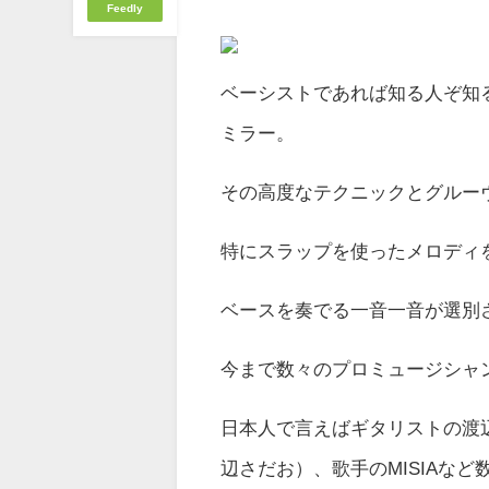
Feedly
ベーシストであれば知る人ぞ知
ミラー。
その高度なテクニックとグルー
特にスラップを使ったメロディ
ベースを奏でる一音一音が選別
今まで数々のプロミュージシャ
日本人で言えばギタリストの
渡
辺さだお）、歌手の
MISIA