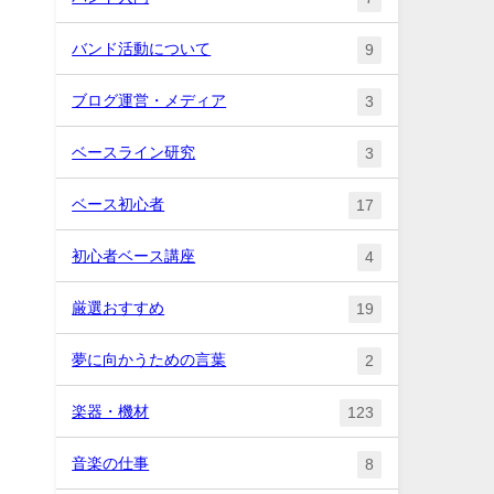
バンド活動について
9
。
ブログ運営・メディア
3
ベースライン研究
3
ベース初心者
17
初心者ベース講座
4
厳選おすすめ
19
夢に向かうための言葉
2
楽器・機材
123
音楽の仕事
8