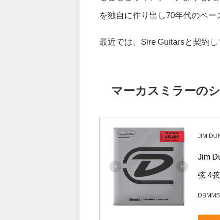
を独自に作り出し70年代のベ
最近では、
Sire Guitar
マーカスミラーの
JIM DU
Jim
弦 4弦用
DBMMS