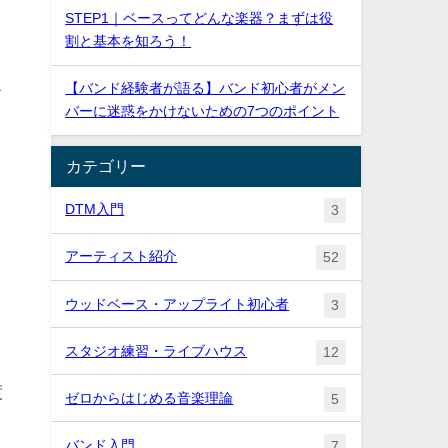
STEP1｜ベースってどんな楽器？まずは役
割と基本を知ろう！
ス
【バンド経験者が語る】バンド初心者がメン
バーに迷惑をかけないための7つのポイント
カテゴリー
DTM入門
3
アーティスト紹介
52
ウッドベース・アップライト初心者
3
スタジオ練習・ライブハウス
12
渡
ゼロからはじめる音楽理論
5
バンド入門
7