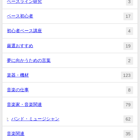
ベースライン研究
3
ベース初心者
17
初心者ベース講座
4
厳選おすすめ
19
夢に向かうための言葉
2
楽器・機材
123
音楽の仕事
8
音楽家・音楽関連
79
バンド・ミュージシャン
62
音楽関連
35