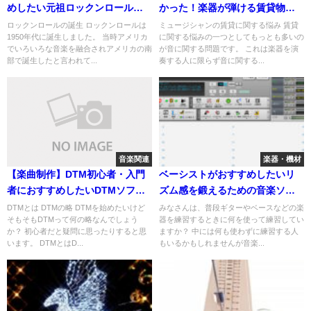
めしたい元祖ロックンロールの
かった！楽器が弾ける賃貸物件
名曲を紹介
の選び方と注意点
ロックンロールの誕生 ロックンロールは
ミュージシャンの賃貸に関する悩み 賃貸
1950年代に誕生しました。 当時アメリカ
に関する悩みの一つとしてもっとも多いの
でいろいろな音楽を融合されアメリカの南
が音に関する問題です。 これは楽器を演
部で誕生したと言われて...
奏する人に限らず音に関する...
音楽関連
楽器・機材
【楽曲制作】DTM初心者・入門
ベーシストがおすすめしたいリ
者におすすめしたいDTMソフト3
ズム感を鍛えるための音楽ソフ
選
ト「band-in-a-box」
DTMとは DTMの略 DTMを始めたいけど
みなさんは、普段ギターやベースなどの楽
そもそもDTMって何の略なんでしょう
器を練習するときに何を使って練習してい
か？ 初心者だと疑問に思ったりすると思
ますか？ 中には何も使わずに練習する人
います。 DTMとはD...
もいるかもしれませんが音楽...