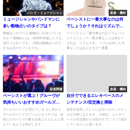
バンド・ミュージシャン
楽器・機材
ミュージシャンやバンドマンに
ベーシストに一番大事なのは何
多い動物占いのタイプは？
でしょうか？それはリズムで
す！
動物占いのブーム 動物占いを知っていま
ベーシストに一番大事なのはリズム ベー
すか？ 動物占いは、2000年前後にとても
シストにとって一番大事なことは何か？
流行った占いです。 当時は動物占いがで
それは、リズムです。 リズム以外にも大
きるお店やカフェなども...
事なことはありますが一番重...
音楽関連
楽器・機材
ベーシストが選ぶ！グルーヴが
自分でできるエレキベースのメ
気持ちいいおすすめガールズバ
ンテナンス/弦交換と掃除
ンド8選
ガールズバンドが増えている 少し前から
楽器を使用していくには日々のメンテナン
ガールズバンドがブームになり今では、女
スが大事になります。 今回は、エレキベ
性だけのバンドの数も以前よりどんどん増
ースの弦交換から日頃のケアについて紹介
えているような気がします。...
していきたいと思います。 ...