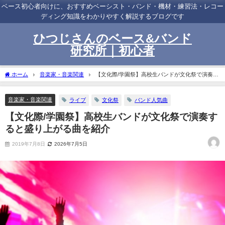
ベース初心者向けに、おすすめベーシスト・バンド・機材・練習法・レコー
ディング知識をわかりやすく解説するブログです
ひつじさんのベース&バンド
研究所｜初心者
ホーム
音楽家・音楽関連
【文化際/学園祭】高校生バンドが文化祭で演奏す
ると盛り上がる曲を紹介
音楽家・音楽関連
ライブ
文化祭
バンド人気曲
【文化際/学園祭】高校生バンドが文化祭で演奏す
ると盛り上がる曲を紹介
2019年7月8日
2026年7月5日